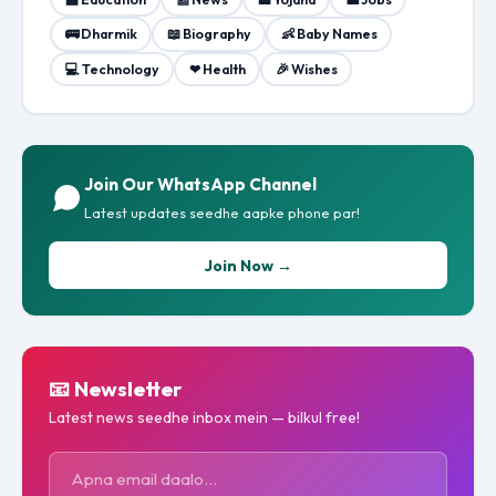
🚌 Dharmik
📖 Biography
👶 Baby Names
💻 Technology
❤ Health
🎉 Wishes
Join Our WhatsApp Channel
Latest updates seedhe aapke phone par!
Join Now →
📧 Newsletter
Latest news seedhe inbox mein — bilkul free!