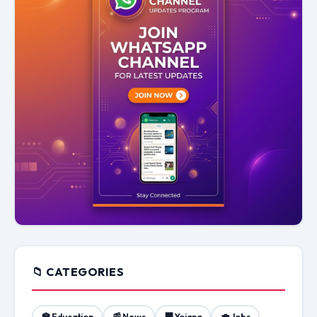
📁 CATEGORIES
🏫 Education
📰 News
🏢 Yojana
💼 Jobs