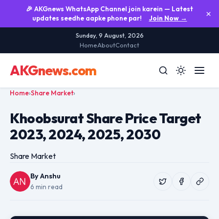
🎉 AKGnews WhatsApp Channel join karein — Latest
×
updates seedhe aapke phone par!
Join Now →
Sunday, 9 August, 2026
Home
About
Contact
AKGnews
.com
Home
›
Share Market
›
Khoobsurat Share Price Target
2023, 2024, 2025, 2030
Share Market
By Anshu
6 min read